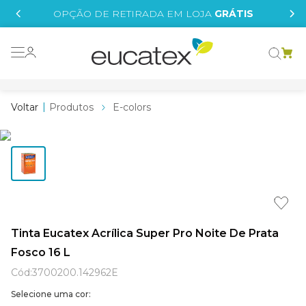
IS
OPÇÃO DE RETIRADA EM LOJA
GRÁTIS
o grafeno
 tinta
Produtos
E-colors
essence
borrachada
e
líquida
st tinta
Tinta Eucatex Acrílica Super Pro Noite De Prata
Fosco 16 L
tege
Cód
:
3700200.142962E
Selecione uma cor: