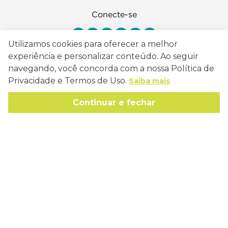
Conecte-se
Utilizamos cookies para oferecer a melhor
experiência e personalizar conteúdo. Ao seguir
navegando, você concorda com a nossa Política de
Como Trabalhamos
Privacidade e Termos de Uso.
Saiba mais
Política de Entrega
Sobre a Eucatex
Continuar e fechar
Política de Privacidade
História
Sustentabilidade
Trocas e Devoluções
Canal de Ética
Missão, Visão e Valores
Retire em Loja
Atendimento
Política de Patrocínio
Socioambiental
Regulamentos e Promoções
lojaeucatex@eucatex.com.br
Onde Estamos
Links Úteis
Reciclagem
Políticas de Revenda
SAC: 0800 170 21 00, Opção 1
Formas de pagamento
Mapa do Site
Manejo Florestal