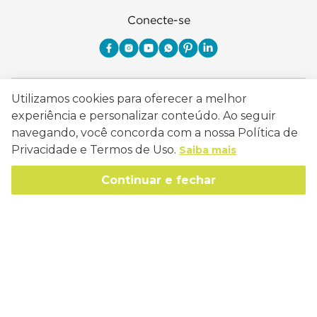
Conecte-se
Como Trabalhamos
Utilizamos cookies para oferecer a melhor
experiência e personalizar conteúdo. Ao seguir
Política de Entrega
Sobre a Eucatex
navegando, você concorda com a nossa Política de
Política de Privacidade
Privacidade e Termos de Uso.
Saiba mais
História
Sustentabilidade
Trocas e Devoluções
Continuar e fechar
Canal de Ética
Missão, Visão e Valores
Retire em Loja
Atendimento
Política de Patrocínio
Socioambiental
Regulamentos e Promoções
lojaeucatex@eucatex.com.br
Onde Estamos
Links Úteis
Reciclagem
Políticas de Revenda
SAC: 0800 170 21 00, Opção 1
Formas de pagamento
Mapa do Site
Manejo Florestal