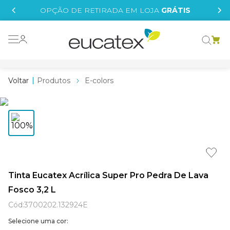
IS
OPÇÃO DE RETIRADA EM LOJA
GRÁTIS
o grafeno
essence
Produtos
E-colors
 tinta
borrachada
tege
líquida
st tinta
Tinta Eucatex Acrílica Super Pro Pedra De Lava
Fosco 3,2 L
e
Cód
:
3700202.132924E
Selecione uma cor: