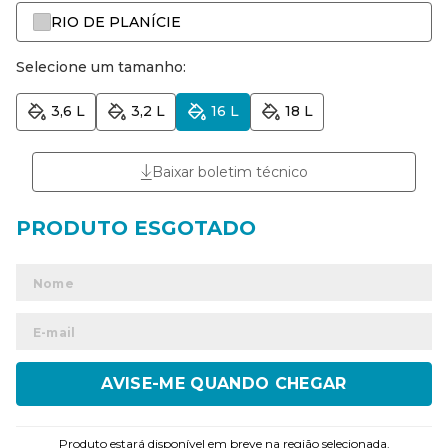
RIO DE PLANÍCIE
Selecione um tamanho:
3,6 L
3,2 L
16 L
18 L
Baixar boletim técnico
ENVIAR
Produto estará disponível em breve na região selecionada.