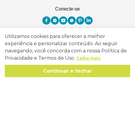
Conecte-se
Utilizamos cookies para oferecer a melhor
Como Trabalhamos
experiência e personalizar conteúdo. Ao seguir
navegando, você concorda com a nossa Política de
Política de Entrega
Sobre a Eucatex
Privacidade e Termos de Uso.
Saiba mais
Política de Privacidade
História
Continuar e fechar
Sustentabilidade
Trocas e Devoluções
Canal de Ética
Missão, Visão e Valores
Retire em Loja
Atendimento
Política de Patrocínio
Socioambiental
Regulamentos e Promoções
lojaeucatex@eucatex.com.br
Onde Estamos
Links Úteis
Reciclagem
Políticas de Revenda
SAC: 0800 170 21 00, Opção 1
Formas de pagamento
Mapa do Site
Manejo Florestal