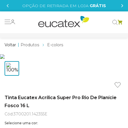
IS
OPÇÃO DE RETIRADA EM LOJA
GRÁTIS
o grafeno
 tinta
Produtos
E-colors
essence
borrachada
e
líquida
st tinta
Tinta Eucatex Acrílica Super Pro Rio De Planície
Fosco 16 L
tege
Cód
:
3700201.142355E
Selecione uma cor: