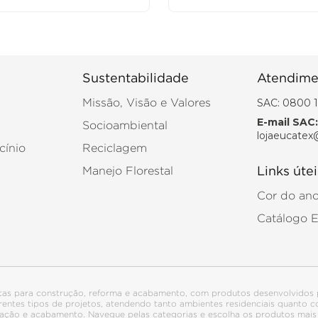
Sustentabilidade
Atendime
SAC: 0800 1
Missão, Visão e Valores
E-mail SAC:
Socioambiental
lojaeucatex
cínio
Reciclagem
Manejo Florestal
Links útei
Cor do an
Catálogo 
tas para construção, reforma e acabamento, com produtos desenvolvidos 
ferentes tipos de projetos, atendendo tanto ambientes residenciais quanto
talação e acabamento. Navegue pelas categorias e escolha os produtos ma