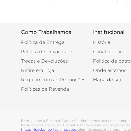
Como Trabalhamos
Institucional
Política de Entrega
História
Política de Privacidade
Canal de ética
Trocas e Devoluções
Política de patro
Retire em Loja
Onde estamos
Regulamentos e Promoções
Mapa do site
Políticas de Revenda
Bem-vindos à Eucatex! Aqui, nós oferecemos soluções comple
facilidade de aplicação. Encontre materiais indicados para di
tintas
ripados
portas
rodapés
,
,
e
, além de acessórios para ins