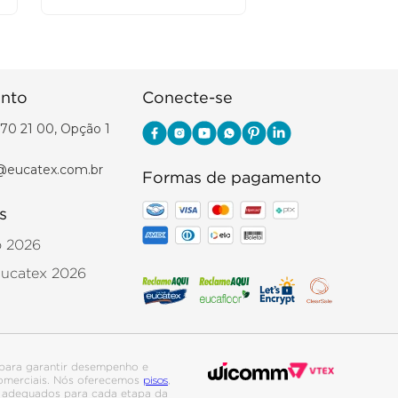
nto
Conecte-se
70 21 00, Opção 1
@eucatex.com.br
Formas de pagamento
s
o 2026
Eucatex 2026
para garantir desempenho e
pisos
 comerciais. Nós oferecemos
,
is adequados para cada etapa da