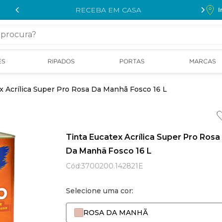
RECEBA EM CASA
I
cura?
ÉS
RIPADOS
PORTAS
MARCAS
x Acrílica Super Pro Rosa Da Manhã Fosco 16 L
Tinta Eucatex Acrílica Super Pro Rosa
Da Manhã Fosco 16 L
Cód
:
3700200.142821E
Selecione uma cor:
ROSA DA MANHÃ