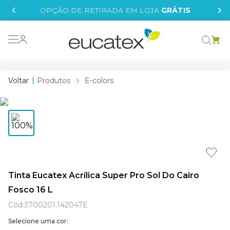
IS
OPÇÃO DE RETIRADA EM LOJA
GRÁTIS
o grafeno
essence
Produtos
E-colors
 tinta
borrachada
tege
líquida
e
Tinta Eucatex Acrílica Super Pro Sol Do Cairo
Fosco 16 L
st tinta
Cód
:
3700201.142047E
Selecione uma cor: