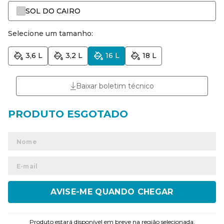
SOL DO CAIRO
Selecione um tamanho:
3,6 L
3,2 L
16 L
18 L
Baixar boletim técnico
ENVIAR
Produto estará disponível em breve na região selecionada.