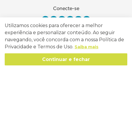
Conecte-se
Utilizamos cookies para oferecer a melhor
experiência e personalizar conteúdo. Ao seguir
navegando, você concorda com a nossa Política de
Como Trabalhamos
Privacidade e Termos de Uso.
Saiba mais
Política de Entrega
Sobre a Eucatex
Continuar e fechar
Política de Privacidade
História
Sustentabilidade
Trocas e Devoluções
Canal de Ética
Missão, Visão e Valores
Retire em Loja
Atendimento
Política de Patrocínio
Socioambiental
Regulamentos e Promoções
lojaeucatex@eucatex.com.br
Onde Estamos
Links Úteis
Reciclagem
Políticas de Revenda
SAC: 0800 170 21 00, Opção 1
Formas de pagamento
Mapa do Site
Manejo Florestal