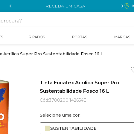
RECEBA EM CASA
I
cura?
ÉS
RIPADOS
PORTAS
MARCAS
x Acrílica Super Pro Sustentabilidade Fosco 16 L
Tinta Eucatex Acrílica Super Pro
Sustentabilidade Fosco 16 L
Cód
:
3700200.142654E
Selecione uma cor:
SUSTENTABILIDADE