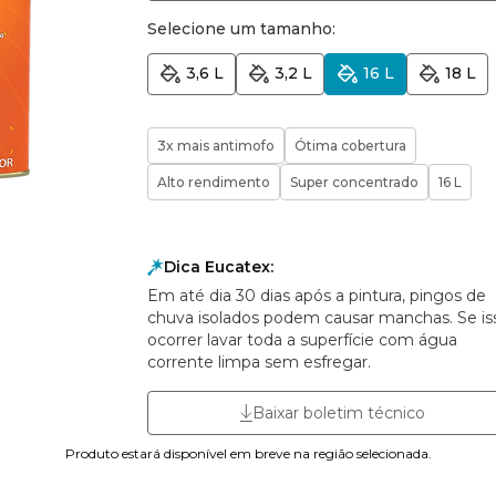
Selecione um tamanho:
3,6 L
3,2 L
16 L
18 L
3x mais antimofo
Ótima cobertura
Alto rendimento
Super concentrado
16 L
Dica Eucatex:
Em até dia 30 dias após a pintura, pingos de
chuva isolados podem causar manchas. Se is
ocorrer lavar toda a superfície com água
corrente limpa sem esfregar.
Baixar boletim técnico
Produto estará disponível em breve na região selecionada.