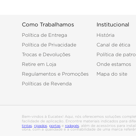
Como Trabalhamos
Institucional
Política de Entrega
História
Política de Privacidade
Canal de ética
Trocas e Devoluções
Política de patro
Retire em Loja
Onde estamos
Regulamentos e Promoções
Mapa do site
Políticas de Revenda
Bem-vindos à Eucatex! Aqui, nós oferecemos soluções comple
facilidade de aplicação. Encontre materiais indicados para di
tintas
ripados
portas
rodapés
,
,
e
, além de acessórios para ins
obra, com a qualidade e a confiabilidade de uma marca referê