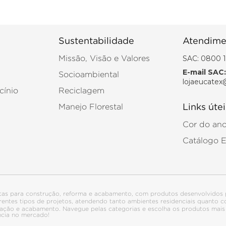
Sustentabilidade
Atendime
SAC: 0800 1
Missão, Visão e Valores
E-mail SAC:
Socioambiental
lojaeucatex
cínio
Reciclagem
Manejo Florestal
Links útei
Cor do an
Catálogo 
tas para construção, reforma e acabamento, com produtos desenvolvidos 
ferentes tipos de projetos, atendendo tanto ambientes residenciais quanto
talação e acabamento. Navegue pelas categorias e escolha os produtos ma
ncia no mercado!