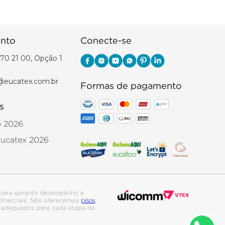
nto
Conecte-se
70 21 00, Opção 1
@eucatex.com.br
Formas de pagamento
s
o 2026
Eucatex 2026
para garantir desempenho e
pisos
 comerciais. Nós oferecemos
,
is adequados para cada etapa da