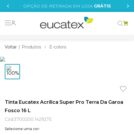
IS
OPÇÃO DE RETIRADA EM LOJA
GRÁTIS
o grafeno
essence
Produtos
E-colors
 tinta
borrachada
tege
líquida
st tinta
Tinta Eucatex Acrílica Super Pro Terra Da Garoa
Fosco 16 L
e
Cód
:
3700200.142927E
Selecione uma cor: