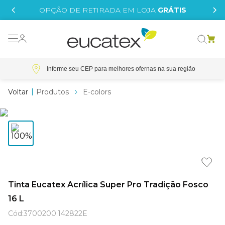
IS
OPÇÃO DE RETIRADA EM LOJA
GRÁTIS
o grafeno
 tinta
Informe seu CEP
essence
Produtos
E-colors
borrachada
e
líquida
st tinta
Tinta Eucatex Acrílica Super Pro Tradição Fosco
tege
16 L
Cód
:
3700200.142822E