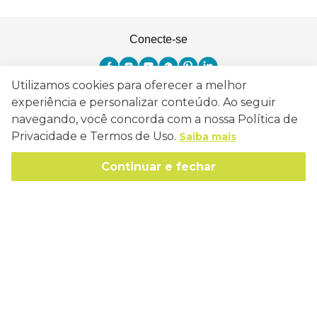
Conecte-se
Utilizamos cookies para oferecer a melhor
experiência e personalizar conteúdo. Ao seguir
Como Trabalhamos
navegando, você concorda com a nossa Política de
Privacidade e Termos de Uso.
Saiba mais
Política de Entrega
Sobre a Eucatex
Política de Privacidade
Continuar e fechar
História
Sustentabilidade
Trocas e Devoluções
Canal de Ética
Missão, Visão e Valores
Retire em Loja
Atendimento
Política de Patrocínio
Socioambiental
Regulamentos e Promoções
lojaeucatex@eucatex.com.br
Onde Estamos
Links Úteis
Reciclagem
Políticas de Revenda
SAC: 0800 170 21 00, Opção 1
Formas de pagamento
Mapa do Site
Manejo Florestal