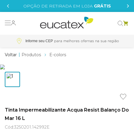
IS
OPÇÃO DE RETIRADA EM LOJA
GRÁTIS
o grafeno
essence
Informe seu CEP
 tinta
Produtos
E-colors
borrachada
tege
líquida
e
Tinta Impermeabilizante Acqua Resist Balanço Do
st tinta
Mar 16 L
Cód
:
3250201.142992E