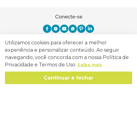
Conecte-se
Utilizamos cookies para oferecer a melhor
Como Trabalhamos
experiência e personalizar conteúdo. Ao seguir
navegando, você concorda com a nossa Política de
Política de Entrega
Privacidade e Termos de Uso.
Sobre a Eucatex
Saiba mais
Política de Privacidade
História
Continuar e fechar
Sustentabilidade
Trocas e Devoluções
Canal de Ética
Missão, Visão e Valores
Retire em Loja
Atendimento
Política de Patrocínio
Socioambiental
Regulamentos e Promoções
lojaeucatex@eucatex.com.br
Onde Estamos
Links Úteis
Reciclagem
Políticas de Revenda
SAC: 0800 170 21 00, Opção 1
Formas de pagamento
Mapa do Site
Manejo Florestal