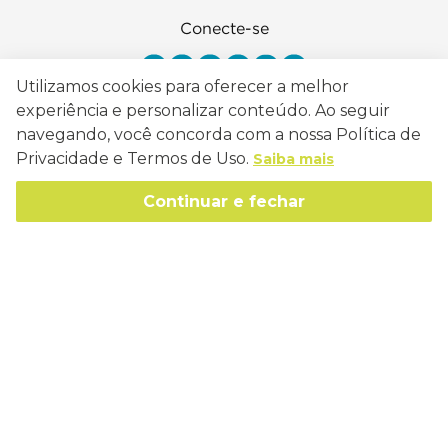
Conecte-se
Utilizamos cookies para oferecer a melhor
experiência e personalizar conteúdo. Ao seguir
navegando, você concorda com a nossa Política de
Como Trabalhamos
Privacidade e Termos de Uso.
Saiba mais
Política de Entrega
Sobre a Eucatex
Continuar e fechar
Política de Privacidade
História
Sustentabilidade
Trocas e Devoluções
Canal de Ética
Missão, Visão e Valores
Retire em Loja
Atendimento
Política de Patrocínio
Socioambiental
Regulamentos e Promoções
lojaeucatex@eucatex.com.br
Onde Estamos
Links Úteis
Reciclagem
Políticas de Revenda
SAC: 0800 170 21 00, Opção 1
Formas de pagamento
Mapa do Site
Manejo Florestal