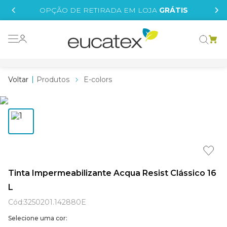
IS
OPÇÃO DE RETIRADA EM LOJA
GRÁTIS
o grafeno
essence
Produtos
E-colors
 tinta
borrachada
tege
líquida
e
Tinta Impermeabilizante Acqua Resist Clássico 16
L
st tinta
Cód
:
3250201.142880E
Selecione uma cor: