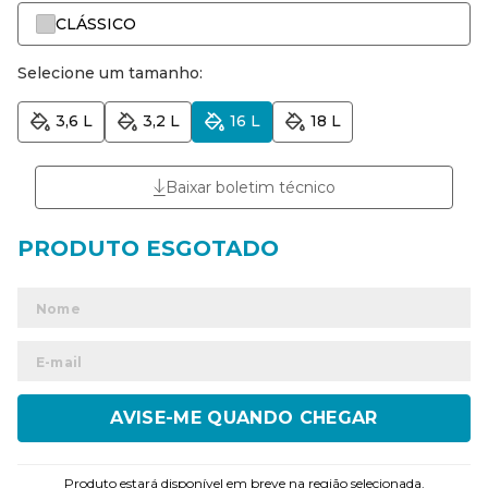
CLÁSSICO
Selecione um tamanho:
3,6 L
3,2 L
16 L
18 L
Baixar boletim técnico
ENVIAR
Produto estará disponível em breve na região selecionada.