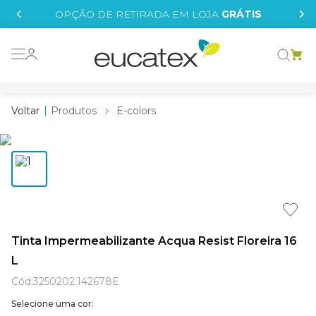
IS
OPÇÃO DE RETIRADA EM LOJA
GRÁTIS
o grafeno
 tinta
Produtos
E-colors
essence
borrachada
e
líquida
st tinta
Tinta Impermeabilizante Acqua Resist Floreira 16
L
tege
Cód
:
3250202.142678E
Selecione uma cor: