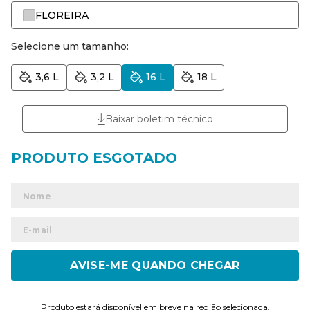
FLOREIRA
Selecione um tamanho:
3,6 L
3,2 L
16 L
18 L
Baixar boletim técnico
ENVIAR
Produto estará disponível em breve na região selecionada.