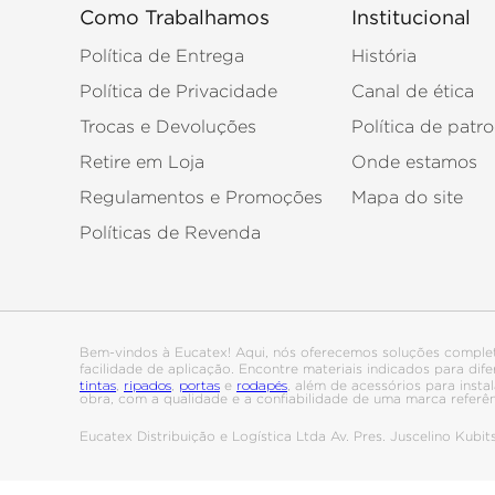
Como Trabalhamos
Institucional
Política de Entrega
História
Política de Privacidade
Canal de ética
Trocas e Devoluções
Política de patro
Retire em Loja
Onde estamos
Regulamentos e Promoções
Mapa do site
Políticas de Revenda
Bem-vindos à Eucatex! Aqui, nós oferecemos soluções comple
facilidade de aplicação. Encontre materiais indicados para di
tintas
ripados
portas
rodapés
,
,
e
, além de acessórios para ins
obra, com a qualidade e a confiabilidade de uma marca referê
Eucatex Distribuição e Logística Ltda Av. Pres. Juscelino Kub