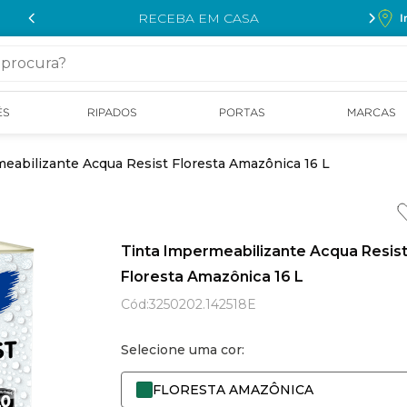
RECEBA EM CASA
I
cura?
ÉS
RIPADOS
PORTAS
MARCAS
eabilizante Acqua Resist Floresta Amazônica 16 L
Tinta Impermeabilizante Acqua Resis
Floresta Amazônica 16 L
Cód
:
3250202.142518E
Selecione uma cor:
FLORESTA AMAZÔNICA