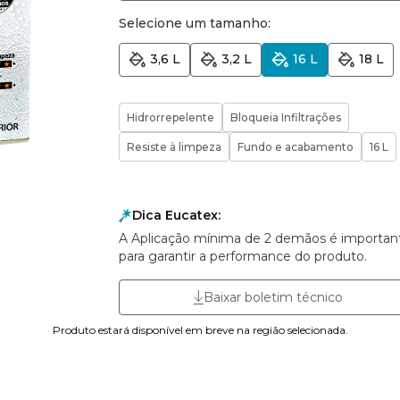
Selecione um tamanho:
3,6 L
3,2 L
16 L
18 L
Hidrorrepelente
Bloqueia Infiltrações
Resiste à limpeza
Fundo e acabamento
16 L
Dica Eucatex:
A Aplicação mínima de 2 demãos é importan
para garantir a performance do produto.
Baixar boletim técnico
Produto estará disponível em breve na região selecionada.