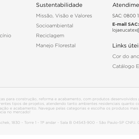
Sustentabilidade
Atendime
SAC: 0800 1
Missão, Visão e Valores
E-mail SAC:
Socioambiental
lojaeucatex
cínio
Reciclagem
Manejo Florestal
Links útei
Cor do an
Catálogo 
tas para construção, reforma e acabamento, com produtos desenvolvidos 
ferentes tipos de projetos, atendendo tanto ambientes residenciais quanto
talação e acabamento. Navegue pelas categorias e escolha os produtos ma
ncia no mercado!
itschek, 1830 - Torre 1 - 11º andar - Sala B 04543-900 - São Paulo-SP CNPJ