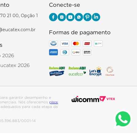
nto
Conecte-se
70 21 00, Opção 1
@eucatex.com.br
Formas de pagamento
s
o 2026
Eucatex 2026
para garantir desempenho e
pisos
 comerciais. Nós oferecemos
,
is adequados para cada etapa da
. 05.396.883/0001-14