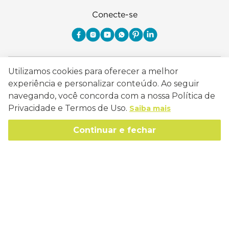
Conecte-se
Como Trabalhamos
Utilizamos cookies para oferecer a melhor
experiência e personalizar conteúdo. Ao seguir
Política de Entrega
Sobre a Eucatex
navegando, você concorda com a nossa Política de
Política de Privacidade
Privacidade e Termos de Uso.
Saiba mais
História
Sustentabilidade
Trocas e Devoluções
Continuar e fechar
Canal de Ética
Missão, Visão e Valores
Retire em Loja
Atendimento
Política de Patrocínio
Socioambiental
Regulamentos e Promoções
lojaeucatex@eucatex.com.br
Onde Estamos
Links Úteis
Reciclagem
Políticas de Revenda
SAC: 0800 170 21 00, Opção 1
Formas de pagamento
Mapa do Site
Manejo Florestal