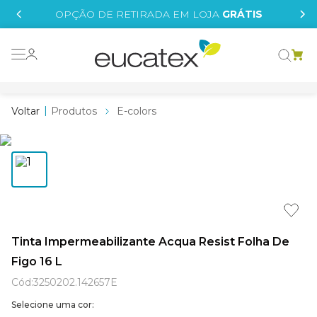
IS
OPÇÃO DE RETIRADA EM LOJA
GRÁTIS
o grafeno
 tinta
Produtos
E-colors
essence
borrachada
e
líquida
st tinta
Tinta Impermeabilizante Acqua Resist Folha De
Figo 16 L
tege
Cód
:
3250202.142657E
Selecione uma cor: