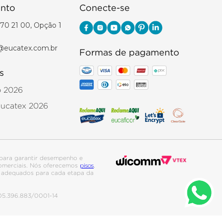
nto
Conecte-se
70 21 00, Opção 1
@eucatex.com.br
Formas de pagamento
s
o 2026
Eucatex 2026
para garantir desempenho e
pisos
 comerciais. Nós oferecemos
,
is adequados para cada etapa da
. 05.396.883/0001-14