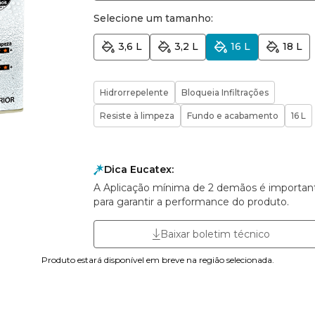
Selecione um tamanho:
3,6 L
3,2 L
16 L
18 L
Hidrorrepelente
Bloqueia Infiltrações
Resiste à limpeza
Fundo e acabamento
16 L
Dica Eucatex:
A Aplicação mínima de 2 demãos é importan
para garantir a performance do produto.
Baixar boletim técnico
Produto estará disponível em breve na região selecionada.