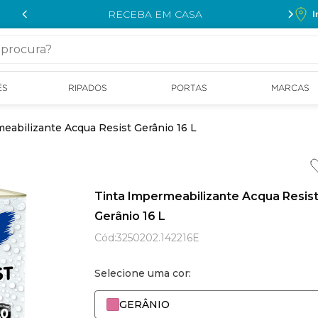
RECEBA EM CASA
I
cura?
ÉS
RIPADOS
PORTAS
MARCAS
eabilizante Acqua Resist Gerânio 16 L
Tinta Impermeabilizante Acqua Resis
Gerânio 16 L
Cód
:
3250202.142216E
Selecione uma cor:
GERÂNIO