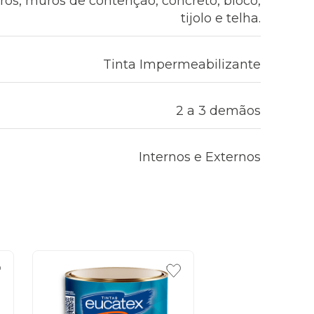
rros, muros de contenção, concreto, bloco,
tijolo e telha.
Tinta Impermeabilizante
2 a 3 demãos
Internos e Externos