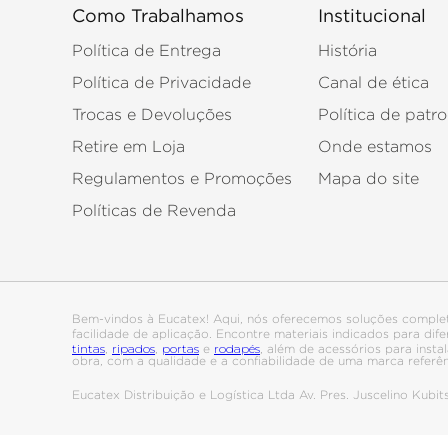
Como Trabalhamos
Institucional
Política de Entrega
História
Política de Privacidade
Canal de ética
Trocas e Devoluções
Política de patro
Retire em Loja
Onde estamos
Regulamentos e Promoções
Mapa do site
Políticas de Revenda
Bem-vindos à Eucatex! Aqui, nós oferecemos soluções comple
facilidade de aplicação. Encontre materiais indicados para di
tintas
ripados
portas
rodapés
,
,
e
, além de acessórios para ins
obra, com a qualidade e a confiabilidade de uma marca referê
Eucatex Distribuição e Logística Ltda Av. Pres. Juscelino Kub