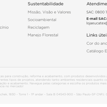
Sustentabilidade
Atendime
SAC: 0800 1
Missão, Visão e Valores
E-mail SAC:
Socioambiental
lojaeucatex
cínio
Reciclagem
Manejo Florestal
Links útei
Cor do an
Catálogo 
tas para construção, reforma e acabamento, com produtos desenvolvidos 
ferentes tipos de projetos, atendendo tanto ambientes residenciais quanto
talação e acabamento. Navegue pelas categorias e escolha os produtos ma
ncia no mercado!
itschek, 1830 - Torre 1 - 11º andar - Sala B 04543-900 - São Paulo-SP CNPJ