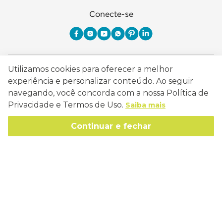
Conecte-se
Como Trabalhamos
Utilizamos cookies para oferecer a melhor
experiência e personalizar conteúdo. Ao seguir
Política de Entrega
Sobre a Eucatex
navegando, você concorda com a nossa Política de
Política de Privacidade
Privacidade e Termos de Uso.
Saiba mais
História
Sustentabilidade
Trocas e Devoluções
Continuar e fechar
Canal de Ética
Missão, Visão e Valores
Retire em Loja
Atendimento
Política de Patrocínio
Socioambiental
Regulamentos e Promoções
lojaeucatex@eucatex.com.br
Onde Estamos
Links Úteis
Reciclagem
Políticas de Revenda
SAC: 0800 170 21 00, Opção 1
Formas de pagamento
Mapa do Site
Manejo Florestal