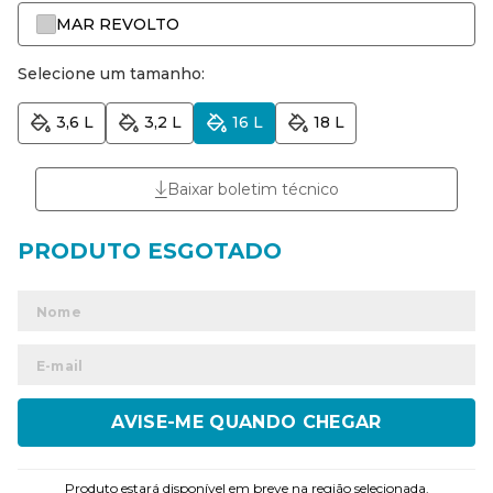
MAR REVOLTO
Selecione um tamanho:
3,6 L
3,2 L
16 L
18 L
Baixar boletim técnico
ENVIAR
Produto estará disponível em breve na região selecionada.