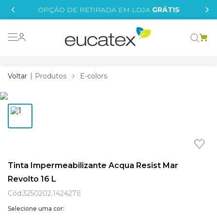
IS
OPÇÃO DE RETIRADA EM LOJA
GRÁTIS
o grafeno
essence
Produtos
E-colors
 tinta
borrachada
tege
líquida
e
Tinta Impermeabilizante Acqua Resist Mar
Revolto 16 L
st tinta
Cód
:
3250202.142427E
Selecione uma cor: