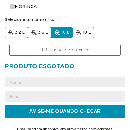
MORINGA
Selecione um tamanho:
3,2 L
3,6 L
16 L
18 L
Baixar boletim técnico
ENVIAR
Produto estará disponível em breve na região selecionada.