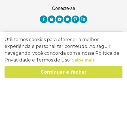
Conecte-se
Como Trabalhamos
Utilizamos cookies para oferecer a melhor
experiência e personalizar conteúdo. Ao seguir
Política de Entrega
Sobre a Eucatex
navegando, você concorda com a nossa Política de
Política de Privacidade
Privacidade e Termos de Uso.
Saiba mais
História
Sustentabilidade
Trocas e Devoluções
Continuar e fechar
Canal de Ética
Missão, Visão e Valores
Retire em Loja
Atendimento
Política de Patrocínio
Socioambiental
Regulamentos e Promoções
lojaeucatex@eucatex.com.br
Onde Estamos
Links Úteis
Reciclagem
Políticas de Revenda
SAC: 0800 170 21 00, Opção 1
Formas de pagamento
Mapa do Site
Manejo Florestal