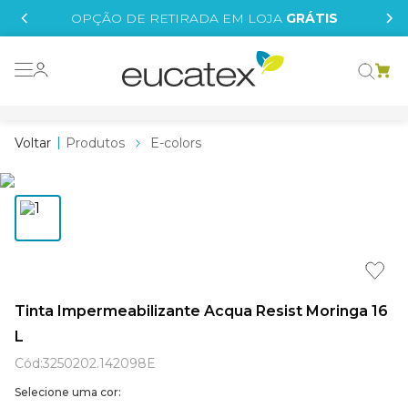
IS
OPÇÃO DE RETIRADA EM LOJA
GRÁTIS
o grafeno
essence
Produtos
E-colors
 tinta
borrachada
tege
líquida
e
Tinta Impermeabilizante Acqua Resist Moringa 16
L
st tinta
Cód
:
3250202.142098E
Selecione uma cor: