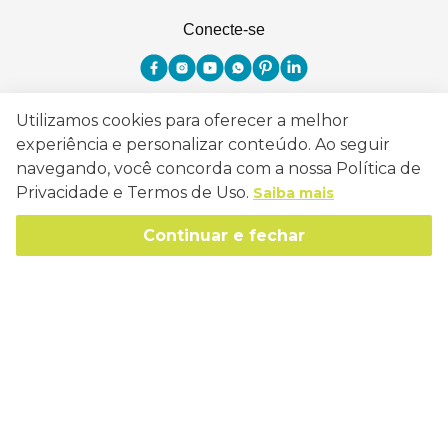
Conecte-se
Utilizamos cookies para oferecer a melhor
Como Trabalhamos
experiência e personalizar conteúdo. Ao seguir
navegando, você concorda com a nossa Política de
Política de Entrega
Sobre a Eucatex
Privacidade e Termos de Uso.
Saiba mais
Política de Privacidade
História
Continuar e fechar
Sustentabilidade
Trocas e Devoluções
Canal de Ética
Missão, Visão e Valores
Retire em Loja
Atendimento
Política de Patrocínio
Socioambiental
Regulamentos e Promoções
lojaeucatex@eucatex.com.br
Onde Estamos
Links Úteis
Reciclagem
Políticas de Revenda
SAC: 0800 170 21 00, Opção 1
Formas de pagamento
Mapa do Site
Manejo Florestal