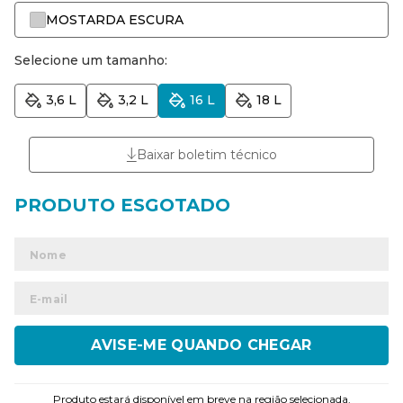
MOSTARDA ESCURA
Selecione um tamanho:
3,6 L
3,2 L
16 L
18 L
Baixar boletim técnico
ENVIAR
Produto estará disponível em breve na região selecionada.