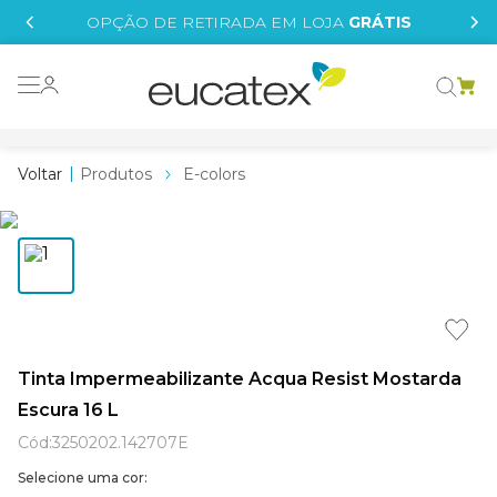
IS
OPÇÃO DE RETIRADA EM LOJA
GRÁTIS
o grafeno
 tinta
Produtos
E-colors
essence
borrachada
e
líquida
st tinta
Tinta Impermeabilizante Acqua Resist Mostarda
Escura 16 L
tege
Cód
:
3250202.142707E
Selecione uma cor: