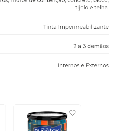
rros, muros de contenção, concreto, bloco,
tijolo e telha.
Tinta Impermeabilizante
2 a 3 demãos
Internos e Externos