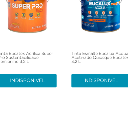
Tinta Eucatex Acrílica Super
Tinta Esmalte Eucalux Acqu
Pro Sustentabilidade
Acetinado Quiosque Eucate
emibrilho 3,2 L
3,2 L
INDISPONÍVEL
INDISPONÍVEL
Sustentabilidade
Atendime