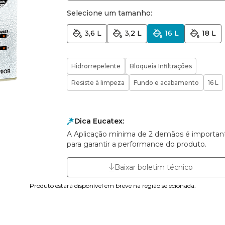
Selecione um tamanho:
3,6 L
3,2 L
16 L
18 L
Hidrorrepelente
Bloqueia Infiltrações
Resiste à limpeza
Fundo e acabamento
16 L
Dica Eucatex:
A Aplicação mínima de 2 demãos é importan
para garantir a performance do produto.
Baixar boletim técnico
Produto estará disponível em breve na região selecionada.