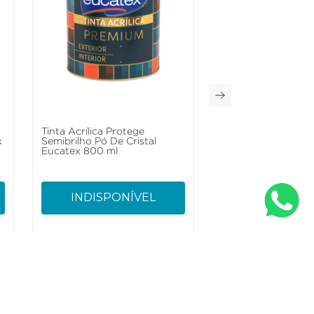
a
Tinta Acrílica Protege
x
Semibrilho Pó De Cristal
Eucatex 800 ml
INDISPONÍVEL
nto
Conecte-se