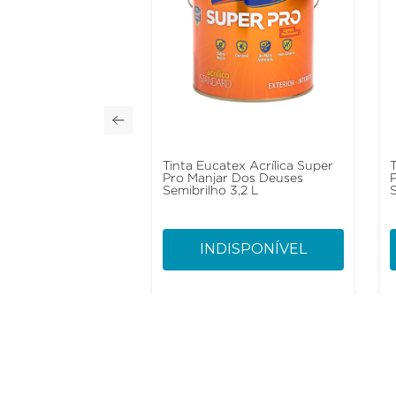
Tinta Eucatex Acrílica Super
Pro Manjar Dos Deuses
Semibrilho 3,2 L
S
INDISPONÍVEL
Como Trabalhamos
Institucional