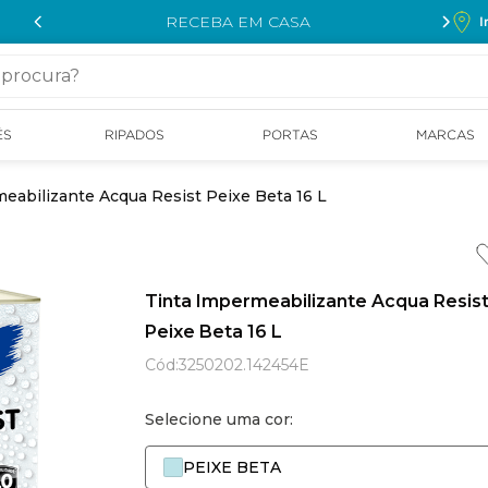
RECEBA EM CASA
I
cura?
ÉS
RIPADOS
PORTAS
MARCAS
eabilizante Acqua Resist Peixe Beta 16 L
Tinta Impermeabilizante Acqua Resis
Peixe Beta 16 L
Cód
:
3250202.142454E
Selecione uma cor:
PEIXE BETA