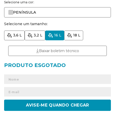
Selecione uma cor:
PENÍNSULA
Selecione um tamanho:
3,6 L
3,2 L
16 L
18 L
Baixar boletim técnico
ENVIAR