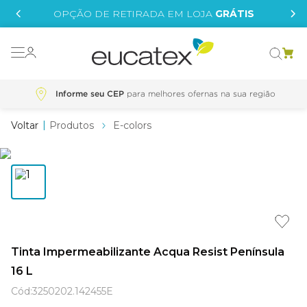
IS
OPÇÃO DE RETIRADA EM LOJA
GRÁTIS
o grafeno
essence
Informe seu CEP
 tinta
Produtos
E-colors
borrachada
tege
líquida
e
Tinta Impermeabilizante Acqua Resist Península
st tinta
16 L
Cód
:
3250202.142455E