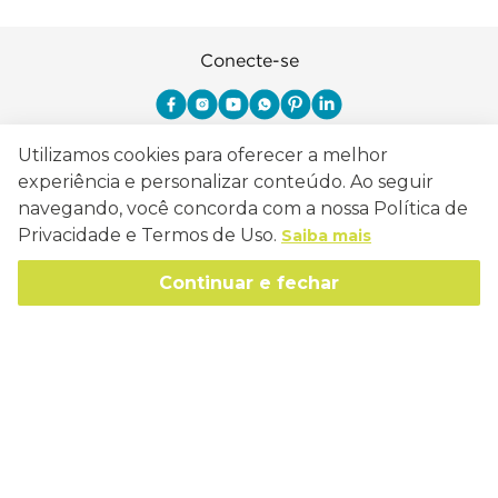
Conecte-se
Utilizamos cookies para oferecer a melhor
Como Trabalhamos
experiência e personalizar conteúdo. Ao seguir
navegando, você concorda com a nossa Política de
Política de Entrega
Privacidade e Termos de Uso.
Sobre a Eucatex
Saiba mais
Política de Privacidade
História
Continuar e fechar
Sustentabilidade
Trocas e Devoluções
Canal de Ética
Missão, Visão e Valores
Retire em Loja
Atendimento
Política de Patrocínio
Socioambiental
Regulamentos e Promoções
lojaeucatex@eucatex.com.br
Onde Estamos
Links Úteis
Reciclagem
Políticas de Revenda
SAC: 0800 170 21 00, Opção 1
Formas de pagamento
Mapa do Site
Manejo Florestal