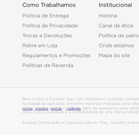
Como Trabalhamos
Institucional
Política de Entrega
História
Política de Privacidade
Canal de ética
Trocas e Devoluções
Política de patro
Retire em Loja
Onde estamos
Regulamentos e Promoções
Mapa do site
Políticas de Revenda
Bem-vindos à Eucatex! Aqui, nós oferecemos soluções comple
facilidade de aplicação. Encontre materiais indicados para di
tintas
ripados
portas
rodapés
,
,
e
, além de acessórios para ins
obra, com a qualidade e a confiabilidade de uma marca referê
Eucatex Distribuição e Logística Ltda Av. Pres. Juscelino Kub