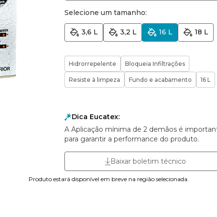
Selecione um tamanho:
3,6 L
3,2 L
16 L
18 L
Hidrorrepelente
Bloqueia Infiltrações
Resiste à limpeza
Fundo e acabamento
16 L
Dica Eucatex:
A Aplicação mínima de 2 demãos é importan
para garantir a performance do produto.
Baixar boletim técnico
Produto estará disponível em breve na região selecionada.