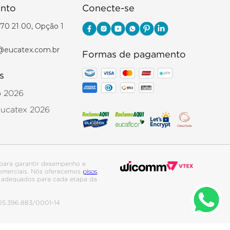
nto
Conecte-se
70 21 00, Opção 1
@eucatex.com.br
Formas de pagamento
s
o 2026
Eucatex 2026
para garantir desempenho e
pisos
 comerciais. Nós oferecemos
,
is adequados para cada etapa da
. 05.396.883/0001-14