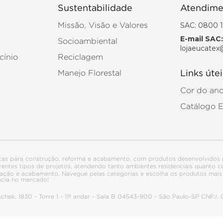
Sustentabilidade
Atendime
SAC: 0800 1
Missão, Visão e Valores
E-mail SAC:
Socioambiental
lojaeucatex
cínio
Reciclagem
Manejo Florestal
Links útei
Cor do an
Catálogo 
tas para construção, reforma e acabamento, com produtos desenvolvidos 
ferentes tipos de projetos, atendendo tanto ambientes residenciais quanto
talação e acabamento. Navegue pelas categorias e escolha os produtos ma
ncia no mercado!
itschek, 1830 - Torre 1 - 11º andar - Sala B 04543-900 - São Paulo-SP CNPJ