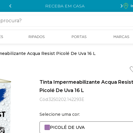
RECEBA EM CASA
I
cura?
ÉS
RIPADOS
PORTAS
MARCAS
eabilizante Acqua Resist Picolé De Uva 16 L
Tinta Impermeabilizante Acqua Resis
Picolé De Uva 16 L
Cód
:
3250202.142293E
Selecione uma cor:
PICOLÉ DE UVA