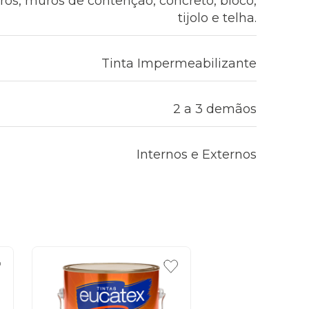
rros, muros de contenção, concreto, bloco,
tijolo e telha.
Tinta Impermeabilizante
2 a 3 demãos
Internos e Externos