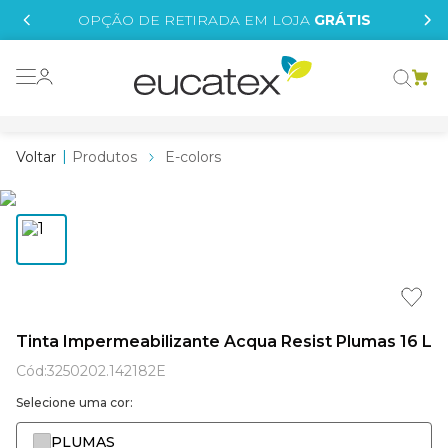
IS
OPÇÃO DE RETIRADA EM LOJA
GRÁTIS
o grafeno
essence
Produtos
E-colors
 tinta
borrachada
tege
líquida
e
Tinta Impermeabilizante Acqua Resist Plumas 16 L
st tinta
Cód
:
3250202.142182E
Selecione uma cor:
PLUMAS