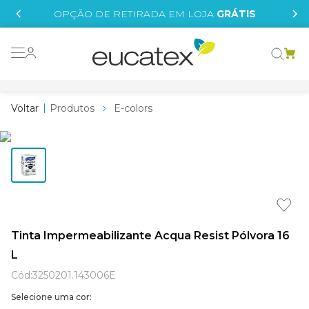
IS
OPÇÃO DE RETIRADA EM LOJA
GRÁTIS
o grafeno
 tinta
Produtos
E-colors
essence
borrachada
e
líquida
st tinta
Tinta Impermeabilizante Acqua Resist Pólvora 16
L
tege
Cód
:
3250201.143006E
Selecione uma cor: