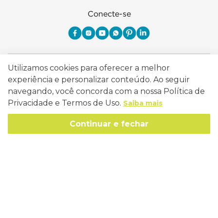
Conecte-se
Como Trabalhamos
Utilizamos cookies para oferecer a melhor
experiência e personalizar conteúdo. Ao seguir
Política de Entrega
Sobre a Eucatex
navegando, você concorda com a nossa Política de
Política de Privacidade
Privacidade e Termos de Uso.
Saiba mais
História
Sustentabilidade
Trocas e Devoluções
Continuar e fechar
Canal de Ética
Missão, Visão e Valores
Retire em Loja
Atendimento
Política de Patrocínio
Socioambiental
Regulamentos e Promoções
lojaeucatex@eucatex.com.br
Onde Estamos
Links Úteis
Reciclagem
Políticas de Revenda
SAC: 0800 170 21 00, Opção 1
Formas de pagamento
Mapa do Site
Manejo Florestal