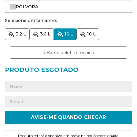
PÓLVORA
Selecione um tamanho:
3,2 L
3,6 L
16 L
18 L
Baixar boletim técnico
ENVIAR
Produto estará disponível em breve na região selecionada.