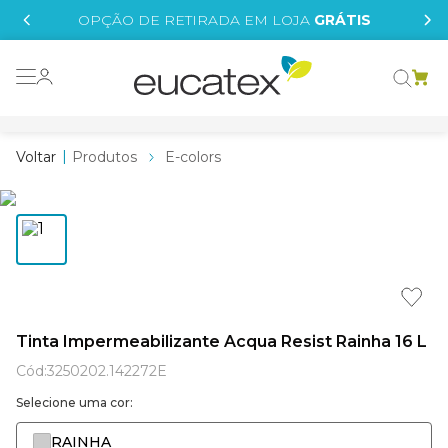
IS
OPÇÃO DE RETIRADA EM LOJA
GRÁTIS
o grafeno
essence
Produtos
E-colors
 tinta
borrachada
tege
líquida
e
Tinta Impermeabilizante Acqua Resist Rainha 16 L
st tinta
Cód
:
3250202.142272E
Selecione uma cor:
RAINHA