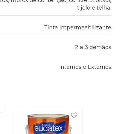
rros, muros de contenção, concreto, bloco,
tijolo e telha.
Tinta Impermeabilizante
2 a 3 demãos
Internos e Externos