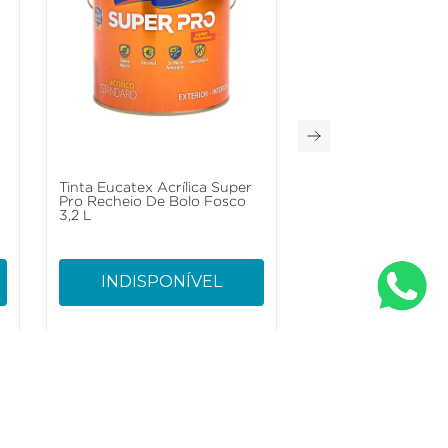
Tinta Eucatex Acrílica Super
Pro Recheio De Bolo Fosco
3,2 L
INDISPONÍVEL
nto
Conecte-se