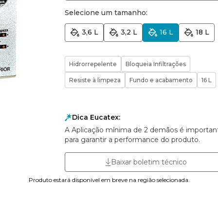
Selecione um tamanho:
3,6 L
3,2 L
16 L
18 L
Hidrorrepelente
Bloqueia Infiltrações
Resiste à limpeza
Fundo e acabamento
16 L
Dica Eucatex:
A Aplicação mínima de 2 demãos é importan
para garantir a performance do produto.
Baixar boletim técnico
Produto estará disponível em breve na região selecionada.