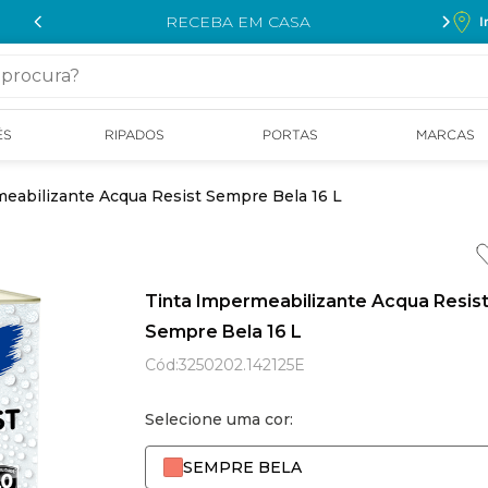
RECEBA EM CASA
I
cura?
ÉS
RIPADOS
PORTAS
MARCAS
eabilizante Acqua Resist Sempre Bela 16 L
Tinta Impermeabilizante Acqua Resis
Sempre Bela 16 L
Cód
:
3250202.142125E
Selecione uma cor:
SEMPRE BELA