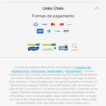
Socioambiental
Regulamentos e Promoções
lojaeucatex@eucatex.com.br
Onde Estamos
Links Úteis
Reciclagem
Políticas de Revenda
SAC: 0800 170 21 00, Opção 1
Formas de pagamento
Mapa do Site
Manejo Florestal
Construção
Considerada multiespecialista do lar, especializada em
,
Acabamento
Decoração
Jardinagem
Bricolagem
,
,
e
, a Eucatex.
Lorem ipsum dolor sit amet, consectetur adipiscing elit. In placerat tincidunt mi
non viverra. Morbi eu facilisis justo. Aenean semper lorem turpis, in dictum
lectus molestie in. Nam sed magna eget erat commodo gravida ac sed neque. In
dictum, lectus at aliquam eleifend, massa nibh aliquam odio, id tincidunt erat
dolor ut velit. Ut ac metus est. Sed auctor leo et ante facilisis, et maximus lorem
sagittis. Phasellus tincidunt porttitor turpis, ut feugiat enim pharetra sit amet.
Proin lacinia, orci in consequat sagittis, augue diam convallis tortor, eu feugiat
urna felis in dui. Suspendisse nec mauris ut ex ultrices convallis. Donec mattis
commodo blandit. Nunc eget lobortis metus, luctus facilisis lacus.]