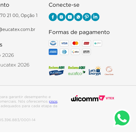
nto
Conecte-se
70 21 00, Opção 1
@eucatex.com.br
Formas de pagamento
s
o 2026
Eucatex 2026
para garantir desempenho e
pisos
 comerciais. Nós oferecemos
,
is adequados para cada etapa da
. 05.396.883/0001-14