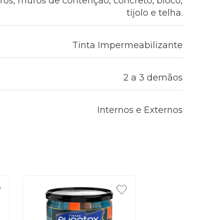
rros, muros de contenção, concreto, bloco,
tijolo e telha.
Tinta Impermeabilizante
2 a 3 demãos
Internos e Externos