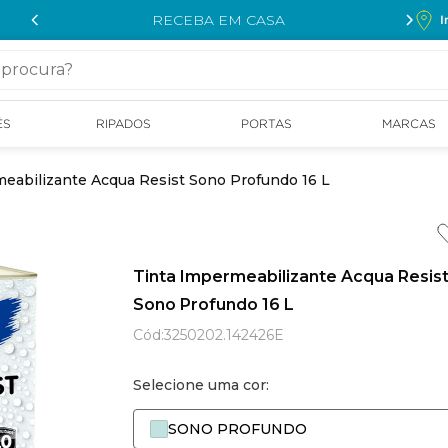
RECEBA EM CASA
I
cura?
ÉS
RIPADOS
PORTAS
MARCAS
eabilizante Acqua Resist Sono Profundo 16 L
Tinta Impermeabilizante Acqua Resis
Sono Profundo 16 L
Cód
:
3250202.142426E
Selecione uma cor:
SONO PROFUNDO