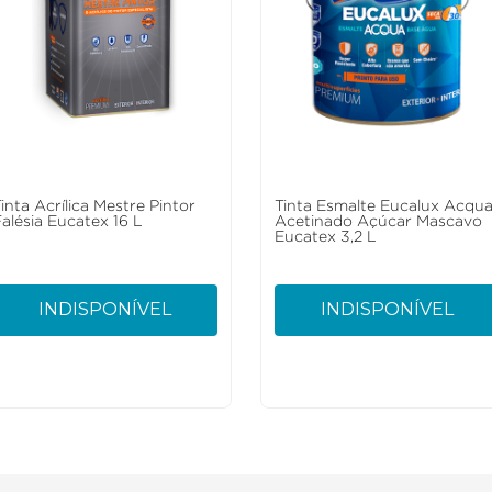
inta Acrílica Mestre Pintor
Tinta Esmalte Eucalux Acqu
Falésia Eucatex 16 L
Acetinado Açúcar Mascavo
Eucatex 3,2 L
INDISPONÍVEL
INDISPONÍVEL