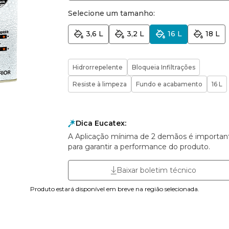
Selecione um tamanho:
3,6 L
3,2 L
16 L
18 L
Hidrorrepelente
Bloqueia Infiltrações
Resiste à limpeza
Fundo e acabamento
16 L
Dica Eucatex:
A Aplicação mínima de 2 demãos é importan
para garantir a performance do produto.
Baixar boletim técnico
Produto estará disponível em breve na região selecionada.