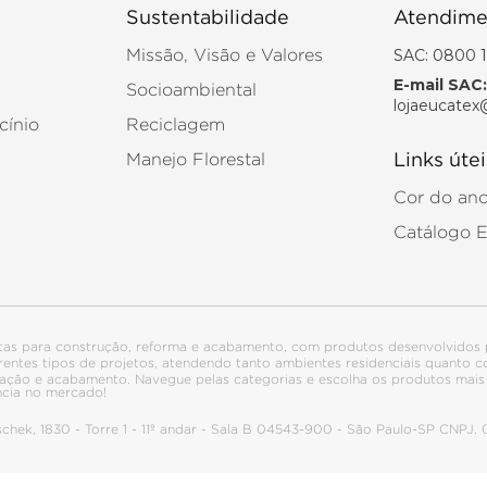
Sustentabilidade
Atendime
SAC: 0800 1
Missão, Visão e Valores
E-mail SAC:
Socioambiental
lojaeucatex
cínio
Reciclagem
Manejo Florestal
Links útei
Cor do an
Catálogo 
tas para construção, reforma e acabamento, com produtos desenvolvidos 
ferentes tipos de projetos, atendendo tanto ambientes residenciais quanto
talação e acabamento. Navegue pelas categorias e escolha os produtos ma
ncia no mercado!
itschek, 1830 - Torre 1 - 11º andar - Sala B 04543-900 - São Paulo-SP CNPJ