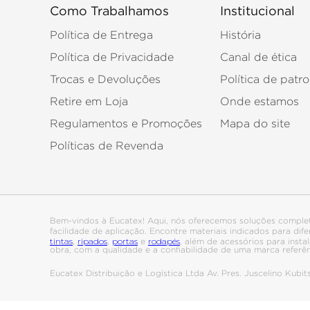
Como Trabalhamos
Institucional
Política de Entrega
História
Política de Privacidade
Canal de ética
Trocas e Devoluções
Política de patro
Retire em Loja
Onde estamos
Regulamentos e Promoções
Mapa do site
Políticas de Revenda
Bem-vindos à Eucatex! Aqui, nós oferecemos soluções comple
facilidade de aplicação. Encontre materiais indicados para di
tintas
ripados
portas
rodapés
,
,
e
, além de acessórios para ins
obra, com a qualidade e a confiabilidade de uma marca referê
Eucatex Distribuição e Logística Ltda Av. Pres. Juscelino Kub