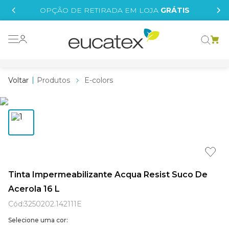
IS
OPÇÃO DE RETIRADA EM LOJA
GRÁTIS
o grafeno
 tinta
Produtos
E-colors
essence
borrachada
e
líquida
st tinta
Tinta Impermeabilizante Acqua Resist Suco De
Acerola 16 L
tege
Cód
:
3250202.142111E
Selecione uma cor: