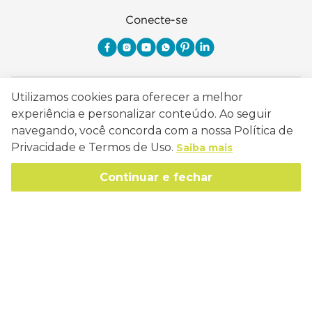
Conecte-se
Como Trabalhamos
Utilizamos cookies para oferecer a melhor
experiência e personalizar conteúdo. Ao seguir
Política de Entrega
Sobre a Eucatex
navegando, você concorda com a nossa Política de
Política de Privacidade
Privacidade e Termos de Uso.
Saiba mais
História
Sustentabilidade
Trocas e Devoluções
Continuar e fechar
Canal de Ética
Missão, Visão e Valores
Retire em Loja
Atendimento
Política de Patrocínio
Socioambiental
Regulamentos e Promoções
lojaeucatex@eucatex.com.br
Onde Estamos
Links Úteis
Reciclagem
Políticas de Revenda
SAC: 0800 170 21 00, Opção 1
Formas de pagamento
Mapa do Site
Manejo Florestal