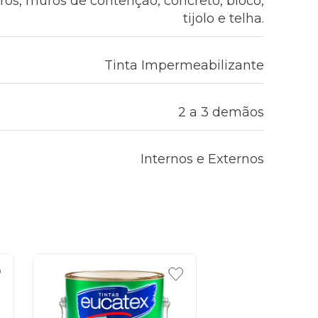
rros, muros de contenção, concreto, bloco,
tijolo e telha.
Tinta Impermeabilizante
2 a 3 demãos
Internos e Externos