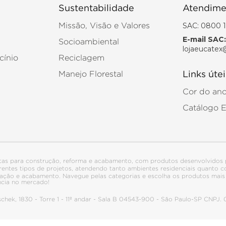
Sustentabilidade
Atendime
SAC: 0800 1
Missão, Visão e Valores
E-mail SAC:
Socioambiental
lojaeucatex
cínio
Reciclagem
Manejo Florestal
Links útei
Cor do an
Catálogo 
tas para construção, reforma e acabamento, com produtos desenvolvidos 
ferentes tipos de projetos, atendendo tanto ambientes residenciais quanto
talação e acabamento. Navegue pelas categorias e escolha os produtos ma
ncia no mercado!
itschek, 1830 - Torre 1 - 11º andar - Sala B 04543-900 - São Paulo-SP CNPJ