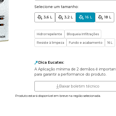
Selecione um tamanho:
3,6 L
3,2 L
16 L
18 L
Hidrorrepelente
Bloqueia Infiltrações
Resiste à limpeza
Fundo e acabamento
16 L
Dica Eucatex:
A Aplicação mínima de 2 demãos é importan
para garantir a performance do produto.
Baixar boletim técnico
Produto estará disponível em breve na região selecionada.