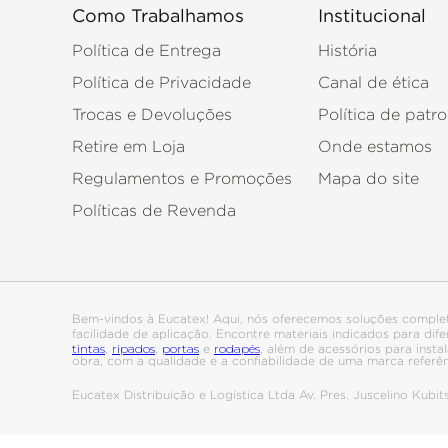
Como Trabalhamos
Institucional
Política de Entrega
História
Política de Privacidade
Canal de ética
Trocas e Devoluções
Política de patro
Retire em Loja
Onde estamos
Regulamentos e Promoções
Mapa do site
Políticas de Revenda
Bem-vindos à Eucatex! Aqui, nós oferecemos soluções comple
facilidade de aplicação. Encontre materiais indicados para di
tintas
ripados
portas
rodapés
,
,
e
, além de acessórios para ins
obra, com a qualidade e a confiabilidade de uma marca referê
Eucatex Distribuição e Logística Ltda Av. Pres. Juscelino Kub