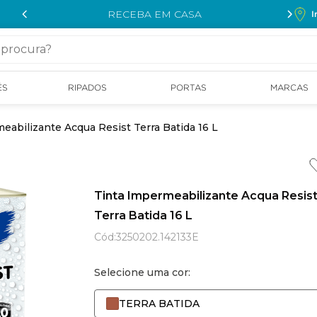
RECEBA EM CASA
I
cura?
ÉS
RIPADOS
PORTAS
MARCAS
eabilizante Acqua Resist Terra Batida 16 L
Tinta Impermeabilizante Acqua Resis
Terra Batida 16 L
Cód
:
3250202.142133E
Selecione uma cor:
TERRA BATIDA