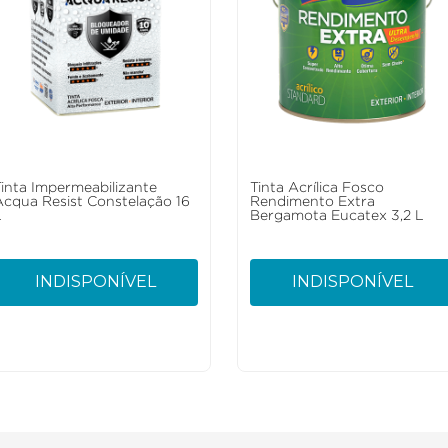
Tinta Impermeabilizante
Tinta Acrílica Fosco
Acqua Resist Constelação 16
Rendimento Extra
L
Bergamota Eucatex 3,2 L
INDISPONÍVEL
INDISPONÍVEL