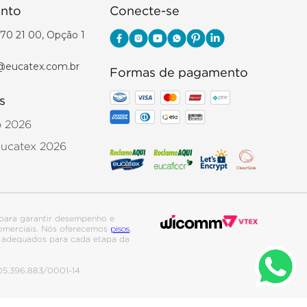
nto
Conecte-se
70 21 00, Opção 1
@eucatex.com.br
Formas de pagamento
s
o 2026
Eucatex 2026
para garantir desempenho e
pisos
 comerciais. Nós oferecemos
,
is adequados para cada etapa da
. 05.396.883/0001-14