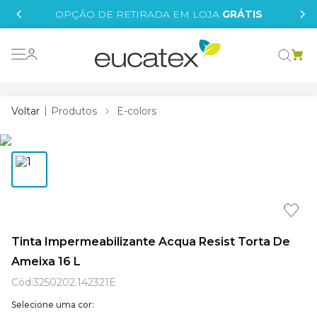
IS
OPÇÃO DE RETIRADA EM LOJA
GRÁTIS
o grafeno
essence
Produtos
E-colors
 tinta
borrachada
tege
líquida
st tinta
Tinta Impermeabilizante Acqua Resist Torta De
Ameixa 16 L
e
Cód
:
3250202.142321E
Selecione uma cor: