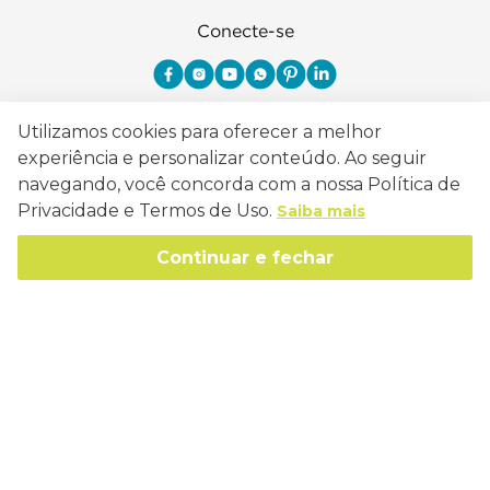
Conecte-se
Utilizamos cookies para oferecer a melhor
Como Trabalhamos
experiência e personalizar conteúdo. Ao seguir
navegando, você concorda com a nossa Política de
Política de Entrega
Sobre a Eucatex
Privacidade e Termos de Uso.
Saiba mais
Política de Privacidade
História
Continuar e fechar
Sustentabilidade
Trocas e Devoluções
Canal de Ética
Missão, Visão e Valores
Retire em Loja
Atendimento
Política de Patrocínio
Socioambiental
Regulamentos e Promoções
lojaeucatex@eucatex.com.br
Onde Estamos
Links Úteis
Reciclagem
Políticas de Revenda
SAC: 0800 170 21 00, Opção 1
Formas de pagamento
Mapa do Site
Manejo Florestal