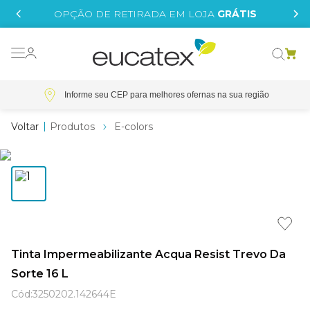
IS
OPÇÃO DE RETIRADA EM LOJA
GRÁTIS
o grafeno
 tinta
Informe seu CEP
essence
Produtos
E-colors
borrachada
e
líquida
st tinta
Tinta Impermeabilizante Acqua Resist Trevo Da
tege
Sorte 16 L
Cód
:
3250202.142644E