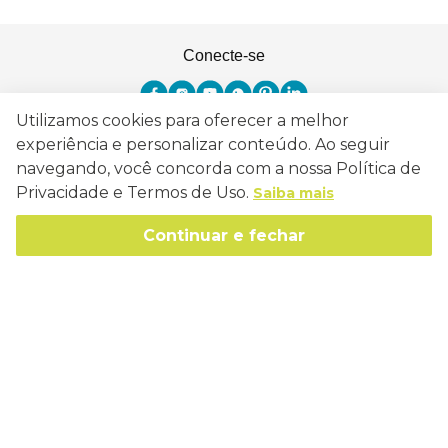
Conecte-se
Utilizamos cookies para oferecer a melhor
experiência e personalizar conteúdo. Ao seguir
Como Trabalhamos
navegando, você concorda com a nossa Política de
Privacidade e Termos de Uso.
Saiba mais
Política de Entrega
Sobre a Eucatex
Política de Privacidade
Continuar e fechar
História
Sustentabilidade
Trocas e Devoluções
Canal de Ética
Missão, Visão e Valores
Retire em Loja
Atendimento
Política de Patrocínio
Socioambiental
Regulamentos e Promoções
lojaeucatex@eucatex.com.br
Onde Estamos
Links Úteis
Reciclagem
Políticas de Revenda
SAC: 0800 170 21 00, Opção 1
Formas de pagamento
Mapa do Site
Manejo Florestal