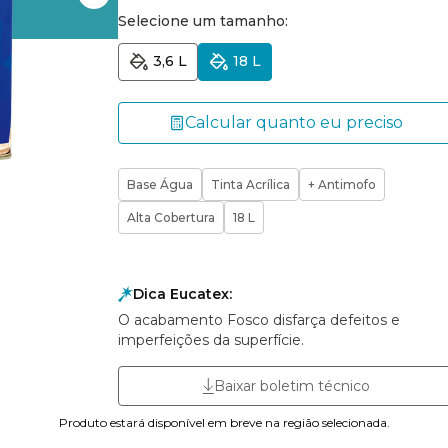
Selecione um tamanho:
3,6 L
18 L
Calcular quanto eu preciso
Base Água
Tinta Acrílica
+ Antimofo
Alta Cobertura
18 L
Dica Eucatex:
O acabamento Fosco disfarça defeitos e
imperfeições da superfície.
Baixar boletim técnico
Produto estará disponível em breve na região selecionada.