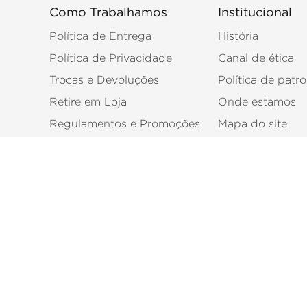
Como Trabalhamos
Institucional
Política de Entrega
História
Política de Privacidade
Canal de ética
Trocas e Devoluções
Política de patro
Retire em Loja
Onde estamos
Regulamentos e Promoções
Mapa do site
Políticas de Revenda
Bem-vindos à Eucatex! Aqui, nós oferecemos soluções comple
facilidade de aplicação. Encontre materiais indicados para di
tintas
ripados
portas
rodapés
,
,
e
, além de acessórios para ins
obra, com a qualidade e a confiabilidade de uma marca referê
Eucatex Distribuição e Logística Ltda Av. Pres. Juscelino Kub