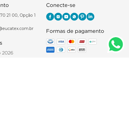
nto
Conecte-se
70 21 00, Opção 1
@eucatex.com.br
Formas de pagamento
s
o 2026
Eucatex 2026
para garantir desempenho e
pisos
 comerciais. Nós oferecemos
,
is adequados para cada etapa da
. 05.396.883/0001-14