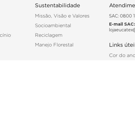
Sustentabilidade
Atendime
SAC: 0800 1
Missão, Visão e Valores
E-mail SAC:
Socioambiental
lojaeucatex
cínio
Reciclagem
Manejo Florestal
Links útei
Cor do an
Catálogo 
tas para construção, reforma e acabamento, com produtos desenvolvidos 
ferentes tipos de projetos, atendendo tanto ambientes residenciais quanto
talação e acabamento. Navegue pelas categorias e escolha os produtos ma
ncia no mercado!
itschek, 1830 - Torre 1 - 11º andar - Sala B 04543-900 - São Paulo-SP CNPJ