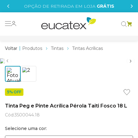
IS
OPÇÃO DE RETIRADA EM LOJA
GRÁTIS
o grafeno
 tinta
Produtos
Tintas
Tintas Acrílicas
essence
borrachada
e
líquida
5% OFF
st tinta
Tinta Peg e Pinte Acrílica Pérola Taiti Fosco 18 L
tege
Cód
:
3500044.18
Selecione uma cor: