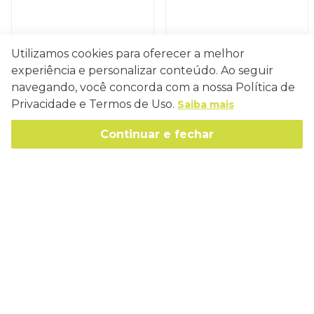
Utilizamos cookies para oferecer a melhor
experiência e personalizar conteúdo. Ao seguir
Conecte-se
navegando, você concorda com a nossa Política de
Privacidade e Termos de Uso.
Saiba mais
Continuar e fechar
Como Trabalhamos
Política de Entrega
Sobre a Eucatex
Política de Privacidade
História
Sustentabilidade
Trocas e Devoluções
Canal de Ética
Missão, Visão e Valores
Retire em Loja
Atendimento
Política de Patrocínio
Socioambiental
Regulamentos e Promoções
lojaeucatex@eucatex.com.br
Onde Estamos
Links Úteis
Reciclagem
Políticas de Revenda
SAC: 0800 170 21 00, Opção 1