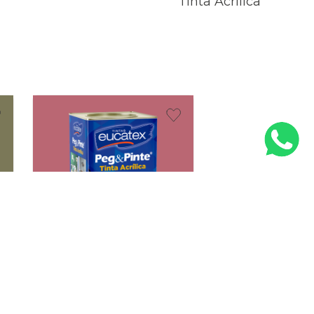
Tinta Acrílica
Tinta Peg e Pinte Acrílica
Rosa Açai Fosco 18 L