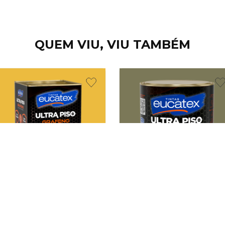
QUEM VIU, VIU TAMBÉM
inta Acrílica Eucatex Ultra
Tinta Acrílica Eucatex Ultra
Piso Grafeno Semiacetinada
Piso Grafeno Semiacetinada
Amarelo Demarcação 18 L
Concreto 900 ml