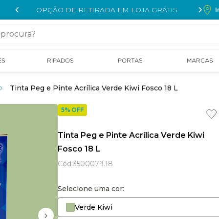
OPÇÃO DE RETIRADA EM LOJA GRÁTIS
I
cura?
ÉS
RIPADOS
PORTAS
MARCAS
Tinta Peg e Pinte Acrílica Verde Kiwi Fosco 18 L
5% OFF
Tinta Peg e Pinte Acrílica Verde Kiwi
Fosco 18 L
Cód
:
3500079.18
Selecione uma cor:
Verde Kiwi