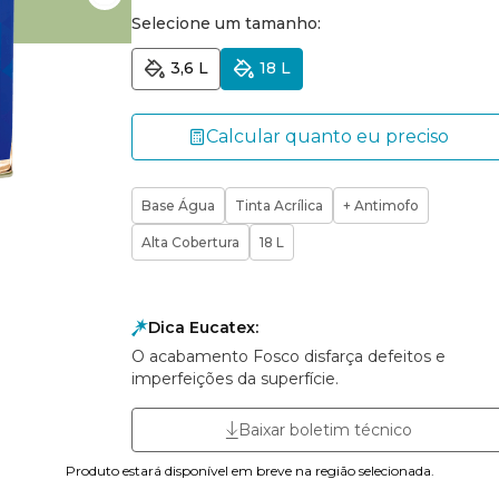
Selecione um tamanho:
3,6 L
18 L
Calcular quanto eu preciso
Base Água
Tinta Acrílica
+ Antimofo
Alta Cobertura
18 L
Dica Eucatex:
O acabamento Fosco disfarça defeitos e
imperfeições da superfície.
Baixar boletim técnico
Produto estará disponível em breve na região selecionada.