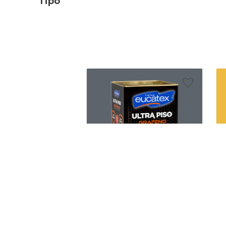
Tipo
Tinta Acrílica Eucatex Ultra
T
Piso Grafeno Semiacetinada
Cinza 18 L